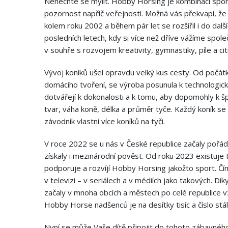
Nenechte se mýlit. Hobby Horsing je kombinací sportu
pozornost napříč veřejností. Možná vás překvapí, že 
kolem roku 2002 a během pár let se rozšířil i do dalš
posledních letech, kdy si více než dříve vážíme spol
v souhře s rozvojem kreativity, gymnastiky, píle a c
Vývoj koníků ušel opravdu velký kus cesty. Od poč
domácího tvoření, se výroba posunula k technologic
dotvářejí k dokonalosti a k tomu, aby dopomohly k
tvar, váha koně, délka a průměr tyče. Každý koník se h
závodník vlastní více koníků na tyči.
V roce 2022 se u nás v České republice začaly pořádat
získaly i mezinárodní pověst. Od roku 2023 existuj
podporuje a rozvíjí Hobby Horsing jakožto sport. Č
v televizi – v seriálech a v médiích jako takových. D
začaly v mnoha obcích a městech po celé republice v
Hobby Horse nadšenců je na desítky tisíc a číslo stál
Nyní se může Vaše dítě připojit do tohoto zábavného 