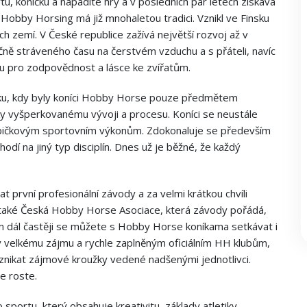
, koníčku a nápadité hry a v posledních pár letech získává
Hobby Horsing má již mnohaletou tradici. Vznikl ve Finsku
ích zemí. V České republice zažívá největší rozvoj až v
ečně stráveného času na čerstvém vzduchu a s přáteli, navíc
itu pro zodpovědnost a lásce ke zvířatům.
átku, kdy byly koníci Hobby Horse pouze předmětem
ky vyšperkovanému vývoji a procesu. Koníci se neustále
 špičkovým sportovním výkonům. Zdokonaluje se především
odí na jiný typ disciplín. Dnes už je běžné, že každý
 první profesionální závody a za velmi krátkou chvíli
e také Česká Hobby Horse Asociace, která závody pořádá,
ím dál častěji se můžete s Hobby Horse koníkama setkávat i
íky velkému zájmu a rychle zaplněným oficiálním HH klubům,
znikat zájmové kroužky vedené nadšenými jednotlivci.
e roste.
sportu, který obsahuje kreativitu, základy atletiky,