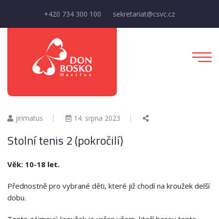
+420 734 300 100
sekretariat@csvc.cz
jirimatus
14. srpna 2023
Stolní tenis 2 (pokročilí)
Věk: 10-18 let.
Přednostně pro vybrané děti, které již chodí na kroužek delší
dobu.
Tento zájmový kroužek je určen všem, kteří berou tento