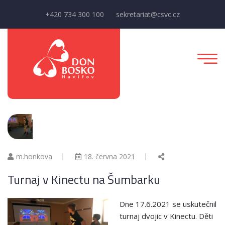
+420 734 300 100
sekretariat@csvc.cz
m.honkova
18. června 2021
Turnaj v Kinectu na Šumbarku
Dne 17.6.2021 se uskutečnil
turnaj dvojic v Kinectu. Děti