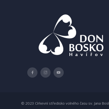
© 2023 Církevní středisko volného času sv. Jana Bos